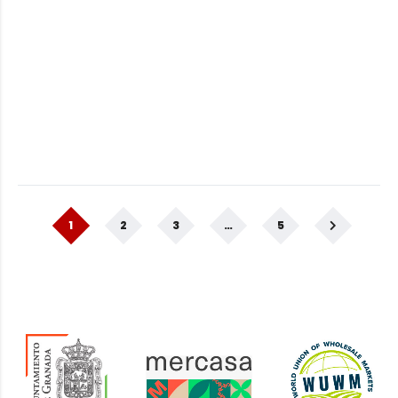
1
2
3
…
5