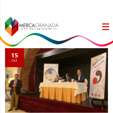
15
Oct