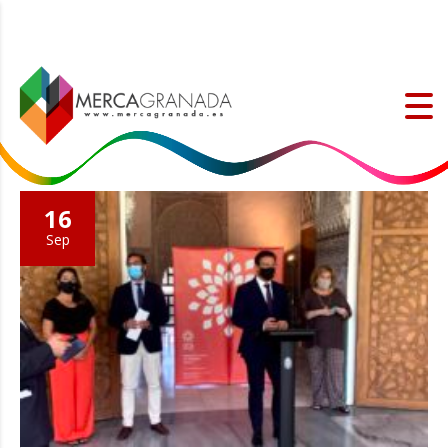
16
Sep