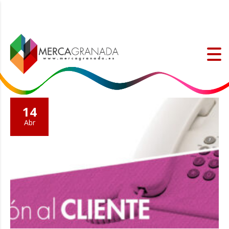
14
Abr