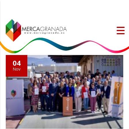
04
Nov