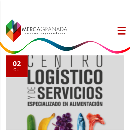
02
Oct