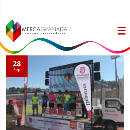
28
Sep