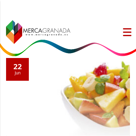
22
Jun