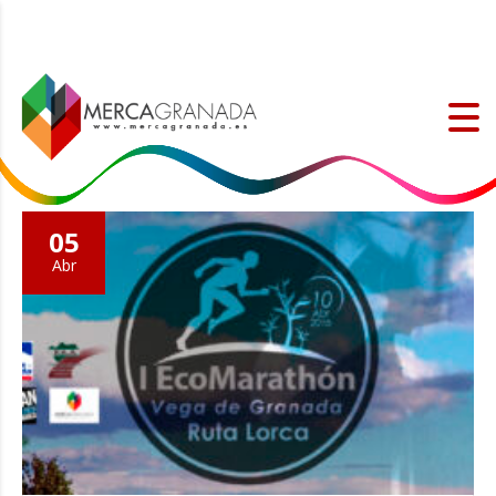
05
Abr