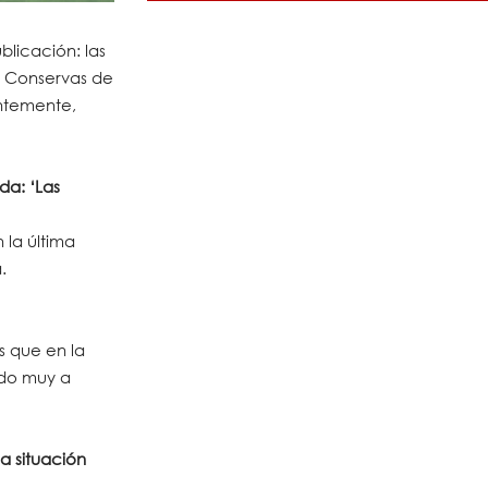
licación: las
s Conservas de
entemente,
da: ‘Las
 la última
.
 que en la
odo muy a
a situación