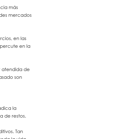
ncia más
andes mercados
cios, en las
epercute en la
er atendida de
pasado son
adica la
a de restos.
itivos. Tan