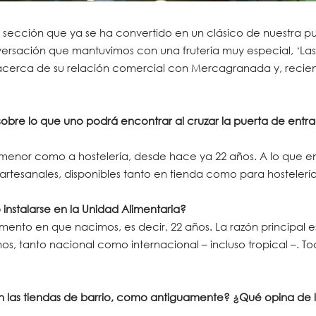
sección que ya se ha convertido en un clásico de nuestra pub
versación que mantuvimos con una frutería muy especial, ‘La
mo acerca de su relación comercial con Mercagranada y, reci
bre lo que uno podrá encontrar al cruzar la puerta de entra
 menor como a hostelería, desde hace ya 22 años. A lo que en
esanales, disponibles tanto en tienda como para hostelería
nstalarse en la Unidad Alimentaria?
 en que nacimos, es decir, 22 años. La razón principal es
, tanto nacional como internacional – incluso tropical –. T
 las tiendas de barrio, como antiguamente? ¿Qué opina de l