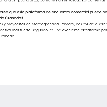
, a la antigua usanza, como se han envasado las conservas t
 cree que esta plataforma de encuentro comercial puede be
a de Granada?
 y mayoristas de Mercagranada. Primero, nos ayuda a salir 
olectiva más fuerte; segundo, es una excelente plataforma pa
Granada.