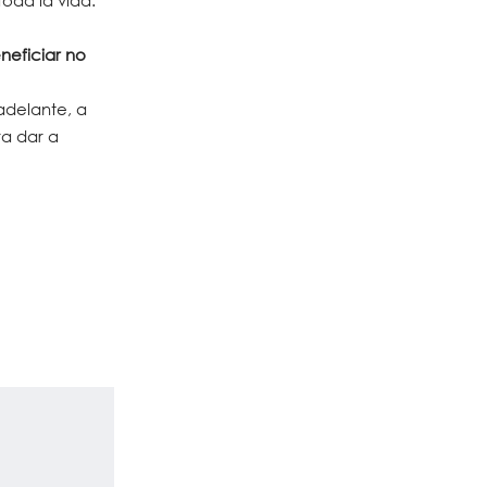
oda la vida.
neficiar no
adelante, a
ra dar a