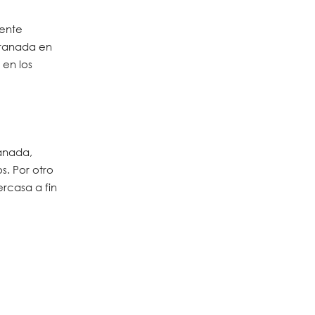
mente
granada en
en los
ranada,
. Por otro
rcasa a fin