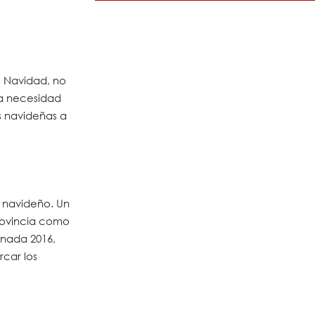
e Navidad, no
la necesidad
s navideñas a
l navideño. Un
provincia como
anada 2016,
car los