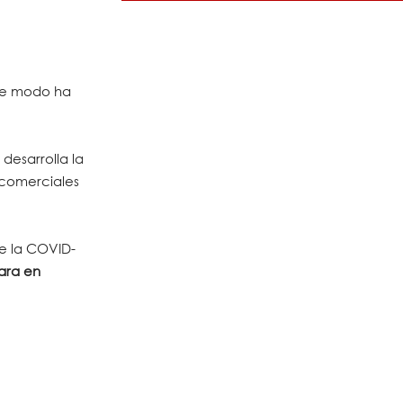
te modo ha
desarrolla la
 comerciales
de la COVID-
ara en