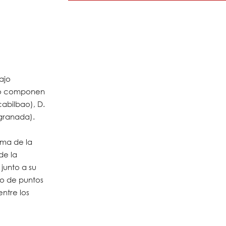
ajo
 lo componen
abilbao), D.
granada).
ama de la
de la
junto a su
to de puntos
entre los