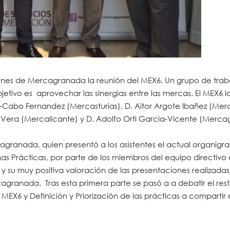
iones de Mercagranada la reunión del MEX6. Un grupo de trab
tivo es aprovechar las sinergias entre las mercas. El MEX6
-Cabo Fernandez (Mercasturias), D. Aitor Argote Ibañez (Merc
era (Mercalicante) y D. Adolfo Orti Garcia-Vicente (Merca
ranada, quien presentó a los asistentes el actual organigr
s Prácticas, por parte de los miembros del equipo directivo 
 su muy positiva valoración de las presentaciones realizadas 
granada. Tras esta primera parte se pasó a a debatir el res
l MEX6 y Definición y Priorización de las prácticas a compartir 