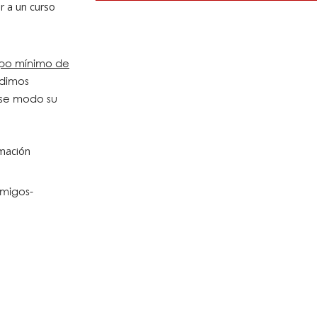
ir a un curso
po mínimo de
edimos
ese modo su
imación
migos-