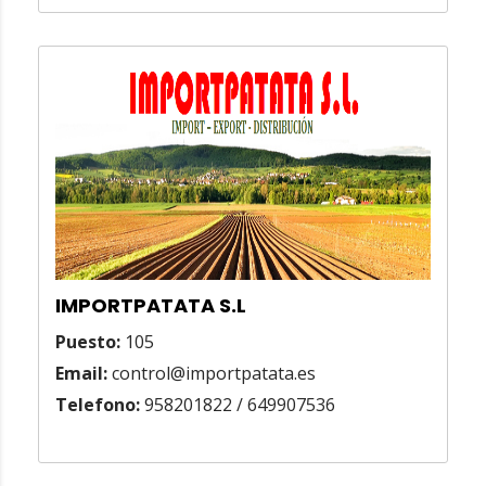
IMPORTPATATA S.L
Puesto:
105
Email:
control@importpatata.es
Telefono:
958201822 / 649907536