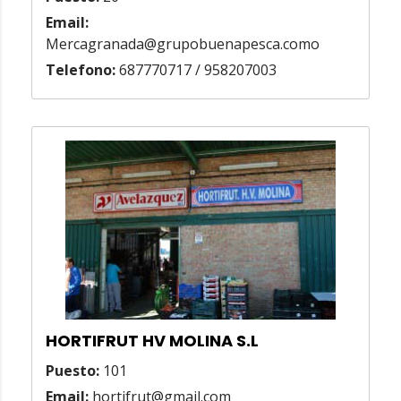
Email:
Mercagranada@grupobuenapesca.como
Telefono:
687770717 / 958207003
HORTIFRUT HV MOLINA S.L
Puesto:
101
Email:
hortifrut@gmail.com